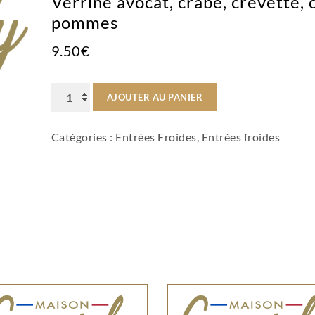
Verrine avocat, crabe, crevette,
pommes
9.50
€
quantité
AJOUTER AU PANIER
de
Catégories :
Entrées Froides
,
Entrées froides
Verrine
avocat,
crabe,
crevette,
concassée
de
tomates,
pommes